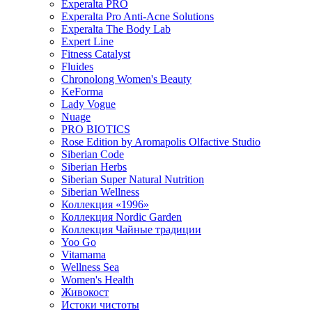
Experalta PRO
Experalta Pro Anti-Acne Solutions
Experalta The Body Lab
Expert Line
Fitness Catalyst
Fluides
Chronolong Women's Beauty
KeForma
Lady Vogue
Nuage
PRO BIOTICS
Rose Edition by Aromapolis Olfactive Studio
Siberian Code
Siberian Herbs
Siberian Super Natural Nutrition
Siberian Wellness
Коллекция «1996»
Коллекция Nordic Garden
Коллекция Чайные традиции
Yoo Go
Vitamama
Wellness Sea
Women's Health
Живокост
Истоки чистоты