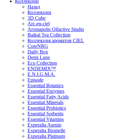
Коллекции
Назад
Коллекции
3D Cube
Arc-en-ciel
Aromapolis Olfactive Studio
Baikal Tea Collection
Коллекция ароматов CIEL
СoreNRG
Daily Box
Demi Lune
Eco Collection
ENDEMIX™
E.N.I.G.M.A.
Episode
Essential Botanics
Essential Enzymes
Essential Fatty Acids
Essential Minerals
Essential Probiotics
Essential Sorbents
Essential Vitamins
Experalta Aurum
Experalta Biomelle
Experalta Platinum