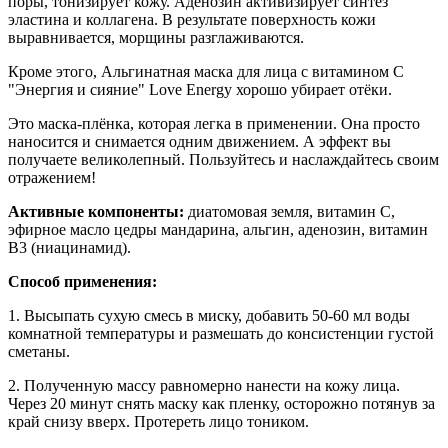
поры, тонизирует кожу. Аденозин активизирует синтез
эластина и коллагена. В результате поверхность кожи
выравнивается, морщины разглаживаются.
Кроме этого, Альгинатная маска для лица с витамином С
"Энергия и сияние" Love Energy хорошо убирает отёки.
Это маска-плёнка, которая легка в применении. Она просто
наносится и снимается одним движением. А эффект вы
получаете великолепный. Пользуйтесь и наслаждайтесь своим
отражением!
Активные компоненты:
диатомовая земля, витамин C,
эфирное масло цедры мандарина, альгин, аденозин, витамин
B3 (ниацинамид).
Способ применения:
1. Высыпать сухую смесь в миску, добавить 50-60 мл воды
комнатной температуры и размешать до консистенции густой
сметаны.
2. Полученную массу равномерно нанести на кожу лица.
Через 20 минут снять маску как пленку, осторожно потянув за
край снизу вверх. Протереть лицо тоником.