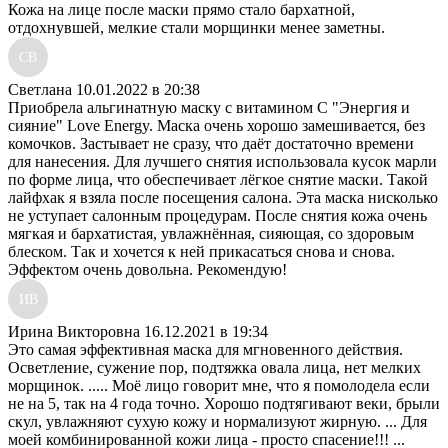
Кожа на лице после маски прямо стало бархатной,
отдохнувшей, мелкие стали морщинки менее заметны.
СВ
Светлана
10.01.2022 в 20:38
Приобрела альгинатную маску с витамином С "Энергия и
сияние" Love Energy. Маска очень хорошо замешивается, без
комочков. Застывает не сразу, что даёт достаточно времени
для нанесения. Для лучшего снятия использовала кусок марли
по форме лица, что обеспечивает лёгкое снятие маски. Такой
лайфхак я взяла после посещения салона. Эта маска нисколько
не уступает салонным процедурам. После снятия кожа очень
мягкая и бархатистая, увлажнённая, сияющая, со здоровым
блеском. Так и хочется к ней прикасаться снова и снова.
Эффектом очень довольна. Рекомендую!
ИВ
Ирина Викторовна
16.12.2021 в 19:34
Это самая эффективная маска для мгновенного действия.
Осветление, сужение пор, подтяжка овала лица, нет мелких
морщинок. ..... Моё лицо говорит мне, что я помолодела если
не на 5, так на 4 года точно. Хорошо подтягивают веки, брыли
скул, увлажняют сухую кожу и нормализуют жирную. ... Для
моей комбинированной кожи лица - просто спасение!!! ...