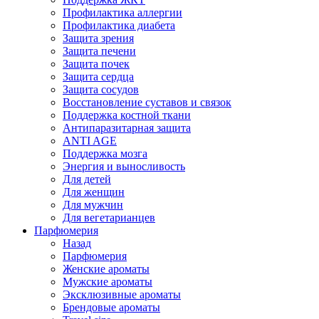
Профилактика аллергии
Профилактика диабета
Защита зрения
Защита печени
Защита почек
Защита сердца
Защита сосудов
Восстановление суставов и связок
Поддержка костной ткани
Антипаразитарная защита
ANTI AGE
Поддержка мозга
Энергия и выносливость
Для детей
Для женщин
Для мужчин
Для вегетарианцев
Парфюмерия
Назад
Парфюмерия
Женские ароматы
Мужские ароматы
Эксклюзивные ароматы
Брендовые ароматы