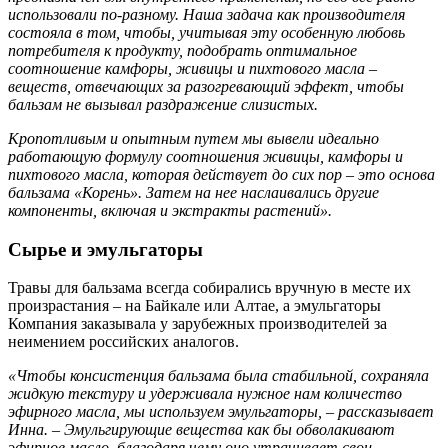
использовали по-разному. Наша задача как производителя
состояла в том, чтобы, учитывая эту особенную любовь
потребителя к продукту, подобрать оптимальное
соотношение камфоры, живицы и пихтового масла –
веществ, отвечающих за разогревающий эффект, чтобы
бальзам не вызывал раздражение слизистых.
Кропотливым и опытным путем мы вывели идеально
работающую формулу соотношения живицы, камфоры и
пихтового масла, которая действует до сих пор – это основа
бальзама «Корень». Затем на нее наслаивались другие
компоненты, включая и экстракты растений».
Сырье и эмульгаторы
Травы для бальзама всегда собирались вручную в месте их
произрастания – на Байкале или Алтае, а эмульгаторы
Компания заказывала у зарубежных производителей за
неимением российских аналогов.
«Чтобы консистенция бальзама была стабильной, сохраняла
жидкую текстуру и удерживала нужное нам количество
эфирного масла, мы используем эмульгаторы, – рассказывает
Инна. – Эмульгирующие вещества как бы обволакивают
эфирное масло, благодаря чему оно утрачивает свои