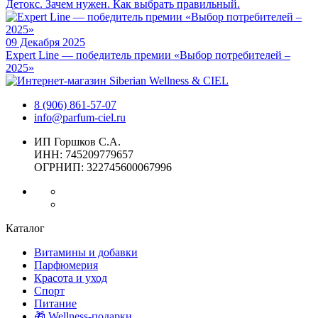
Детокс. Зачем нужен. Как выбрать правильный.
09 Декабря 2025
Expert Line — победитель премии «Выбор потребителей –
2025»
8 (906) 861-57-07
info@parfum-ciel.ru
ИП Горшков С.А.
ИНН: 745209779657
ОГРНИП: 322745600067996
Каталог
Витамины и добавки
Парфюмерия
Красота и уход
Спорт
Питание
🎁 Wellness-подарки