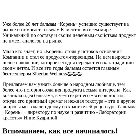
Уже более 26 лет бальзам «Корень» успешно существует на
рынке и помогает тысячам Клиентов во всем мире.
Уникальный по составу и своим целебным свойствам продукт
не имеет аналогов на рынке.
Мало кто знает, но «Корень» стоял у истоков основания
Компании и стал ее продуктом-первенцем. На нем выросло
целое поколение, которое сегодня передает его как традицию
своим детям. И все эти годы бальзам остается главным
бестселлером Siberian Wellness👏👏👏
Предлагаем вам узнать больше о народном любимце, тем
более что история создания продукта весьма интересна. Как
возникла идея бальзама, в чем секрет его «всегошности»,
откуда его приятный аромат и нежная текстура – эти и другие
вопросы мы задали одному из хранителей рецептуры бальзама
«Корень» – директору по науке и развитию «Лаборатории
красоты» Инне Кудриной.
Вспоминаем, как все начиналось!