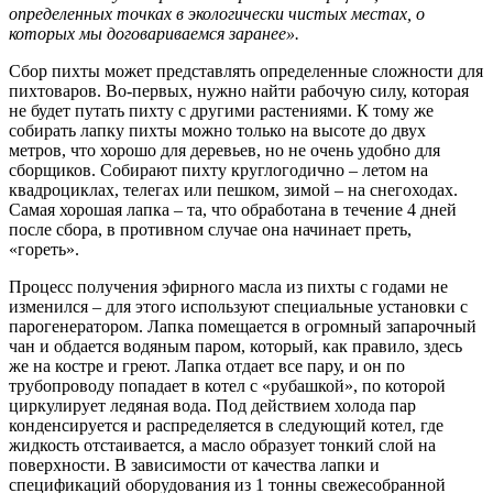
определенных точках в экологически чистых местах, о
которых мы договариваемся заранее».
Сбор пихты может представлять определенные сложности для
пихтоваров. Во-первых, нужно найти рабочую силу, которая
не будет путать пихту с другими растениями. К тому же
собирать лапку пихты можно только на высоте до двух
метров, что хорошо для деревьев, но не очень удобно для
сборщиков. Собирают пихту круглогодично – летом на
квадроциклах, телегах или пешком, зимой – на снегоходах.
Самая хорошая лапка – та, что обработана в течение 4 дней
после сбора, в противном случае она начинает преть,
«гореть».
Процесс получения эфирного масла из пихты с годами не
изменился – для этого используют специальные установки с
парогенератором. Лапка помещается в огромный запарочный
чан и обдается водяным паром, который, как правило, здесь
же на костре и греют. Лапка отдает все пару, и он по
трубопроводу попадает в котел с «рубашкой», по которой
циркулирует ледяная вода. Под действием холода пар
конденсируется и распределяется в следующий котел, где
жидкость отстаивается, а масло образует тонкий слой на
поверхности. В зависимости от качества лапки и
спецификаций оборудования из 1 тонны свежесобранной