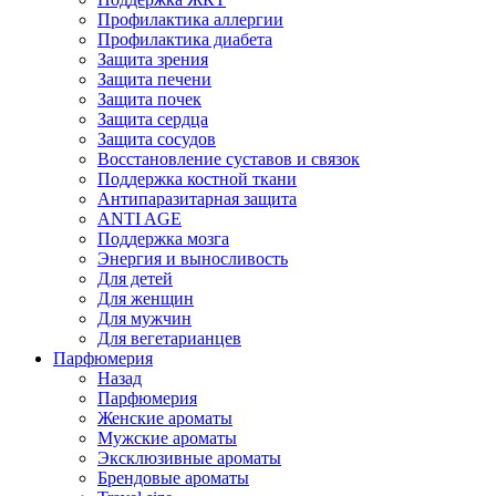
Профилактика аллергии
Профилактика диабета
Защита зрения
Защита печени
Защита почек
Защита сердца
Защита сосудов
Восстановление суставов и связок
Поддержка костной ткани
Антипаразитарная защита
ANTI AGE
Поддержка мозга
Энергия и выносливость
Для детей
Для женщин
Для мужчин
Для вегетарианцев
Парфюмерия
Назад
Парфюмерия
Женские ароматы
Мужские ароматы
Эксклюзивные ароматы
Брендовые ароматы