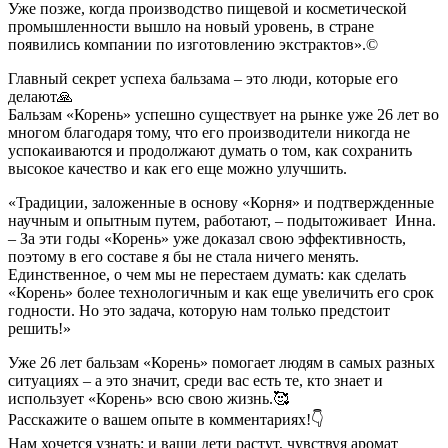
Уже позже, когда производство пищевой и косметической
промышленности вышло на новый уровень, в стране
появились компании по изготовлению экстрактов».©️
Главный секрет успеха бальзама – это люди, которые его
делают🙏
Бальзам «Корень» успешно существует на рынке уже 26 лет во
многом благодаря тому, что его производители никогда не
успокаиваются и продолжают думать о том, как сохранить
высокое качество и как его еще можно улучшить.
«Традиции, заложенные в основу «Корня» и подтвержденные
научным и опытным путем, работают, – подытоживает Инна.
– За эти годы «Корень» уже доказал свою эффективность,
поэтому в его составе я бы не стала ничего менять.
Единственное, о чем мы не перестаем думать: как сделать
«Корень» более технологичным и как еще увеличить его срок
годности. Но это задача, которую нам только предстоит
решить!»
Уже 26 лет бальзам «Корень» помогает людям в самых разных
ситуациях – а это значит, среди вас есть те, кто знает и
использует «Корень» всю свою жизнь.🥰
Расскажите о вашем опыте в комментариях!👇
Нам хочется узнать: и ваши дети растут, чувствуя аромат