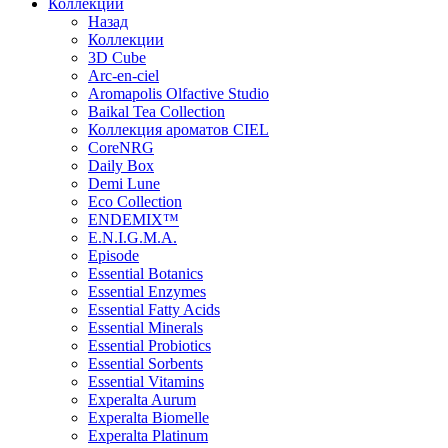
Коллекции
Назад
Коллекции
3D Cube
Arc-en-ciel
Aromapolis Olfactive Studio
Baikal Tea Collection
Коллекция ароматов CIEL
СoreNRG
Daily Box
Demi Lune
Eco Collection
ENDEMIX™
E.N.I.G.M.A.
Episode
Essential Botanics
Essential Enzymes
Essential Fatty Acids
Essential Minerals
Essential Probiotics
Essential Sorbents
Essential Vitamins
Experalta Aurum
Experalta Biomelle
Experalta Platinum