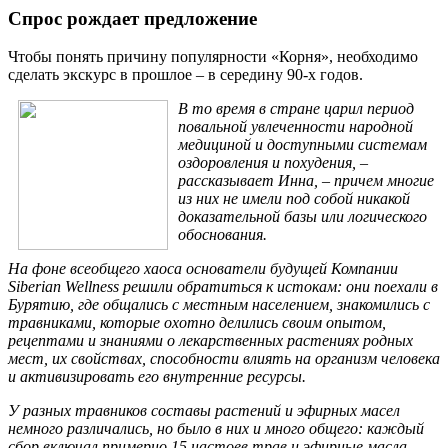
Спрос рождает предложение
Чтобы понять причину популярности «Корня», необходимо
сделать экскурс в прошлое – в середину 90-х годов.
В то время в стране царил период
повальной увлеченности народной
медициной и доступными системам
оздоровления и похудения, –
рассказывает Инна, – причем многие
из них не имели под собой никакой
доказательной базы или логического
обоснования.
На фоне всеобщего хаоса основатели будущей Компании
Siberian Wellness решили обратиться к истокам: они поехали в
Бурятию, где общались с местным населением, знакомились с
травниками, которые охотно делились своим опытом,
рецептами и знаниями о лекарственных растениях родных
мест, их свойствах, способности влиять на организм человека
и активизировать его внутренние ресурсы.
У разных травников составы растений и эфирных масел
немного различались, но было в них и много общего: каждый
сбор включал примерно 15 настоев трав и эфирные масла,