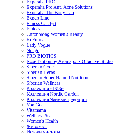
Experalta PRO
Experalta Pro Anti-Acne Solutions
Experalta The Body Lab
Expert Line
Fitness Catalyst
Fluides
Chronolong Women's Beauty
KeForma
Lady Vogue
Nuage
PRO BIOTICS
Rose Edition by Aromapolis Olfactive Studio
Siberian Code
Siberian Herbs
Siberian Super Natural Nutrition
Siberian Wellness
Коллекция «1996»
Коллекция Nordic Garden
Коллекция Чайные традиции
Yoo Go
Vitamama
Wellness Sea
Women's Health
Живокост
Истоки чистоты