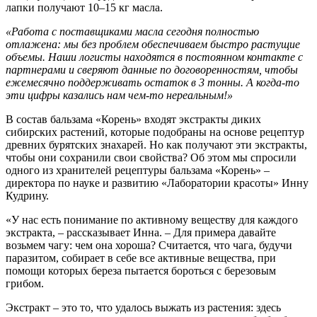
лапки получают 10–15 кг масла.
«Работа с поставщиками масла сегодня полностью
отлажена: мы без проблем обеспечиваем быстро растущие
объемы. Наши логисты находятся в постоянном контакте с
партнерами и сверяют данные по договоренностям, чтобы
ежемесячно поддерживать остаток в 3 тонны. А когда-то
эти цифры казались нам чем-то нереальным!»
В состав бальзама «Корень» входят экстракты диких
сибирских растений, которые подобраны на основе рецептур
древних бурятских знахарей. Но как получают эти экстракты,
чтобы они сохранили свои свойства? Об этом мы спросили
одного из хранителей рецептуры бальзама «Корень» –
директора по науке и развитию «Лаборатории красоты» Инну
Кудрину.
«У нас есть понимание по активному веществу для каждого
экстракта, – рассказывает Инна. – Для примера давайте
возьмем чагу: чем она хороша? Считается, что чага, будучи
паразитом, собирает в себе все активные вещества, при
помощи которых береза пытается бороться с березовым
грибом.
Экстракт – это то, что удалось выжать из растения: здесь