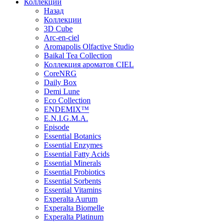
Коллекции
Назад
Коллекции
3D Cube
Arc-en-ciel
Aromapolis Olfactive Studio
Baikal Tea Collection
Коллекция ароматов CIEL
СoreNRG
Daily Box
Demi Lune
Eco Collection
ENDEMIX™
E.N.I.G.M.A.
Episode
Essential Botanics
Essential Enzymes
Essential Fatty Acids
Essential Minerals
Essential Probiotics
Essential Sorbents
Essential Vitamins
Experalta Aurum
Experalta Biomelle
Experalta Platinum