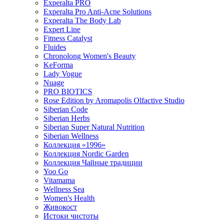
Experalta PRO
Experalta Pro Anti-Acne Solutions
Experalta The Body Lab
Expert Line
Fitness Catalyst
Fluides
Chronolong Women's Beauty
KeForma
Lady Vogue
Nuage
PRO BIOTICS
Rose Edition by Aromapolis Olfactive Studio
Siberian Code
Siberian Herbs
Siberian Super Natural Nutrition
Siberian Wellness
Коллекция «1996»
Коллекция Nordic Garden
Коллекция Чайные традиции
Yoo Go
Vitamama
Wellness Sea
Women's Health
Живокост
Истоки чистоты