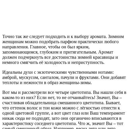
Точно так же следует подходить и к выбору аромата. Зимним
женщинам можно подобрать парфюм практически любого
направления. Главное, чтобы он был ярким,
запоминающимся, глубоким и притягательным. Аромат
должен подчеркнуть все достоинства зимней красавицы и
немного смягчить её холодность и неприступность.
Идеальны духи с экзотическими чувственными нотами:
амброй, мускусом, санталом, пачули и фруктами. Они добавят
теплоты и нежности в образ женщины-зимы.
Вот мы и рассмотрели все четыре цветотипа. Вы нашли себя в
каком-то из них? Если нет, то не отчаивайтесь! Значит, Вы –
счастливая обладательница смешанного цветотипа. Бывает,
что оттенок волос и тон кожи можно с лёгкостью отнести к
одной цветовой группе, а вот цвет глаз или Ваш темперамент
никак сюда не подходят, зато они органично вписываются в
характеристику соседнего цветотипа. Что ж, значит Вы – тот
самый смешанный образ. Например, весна-лето или лето-