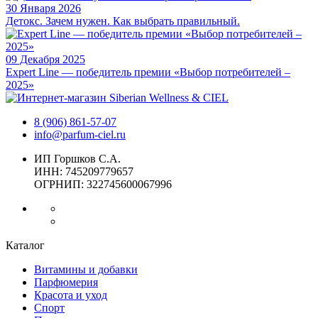
30 Января 2026
Детокс. Зачем нужен. Как выбрать правильный.
09 Декабря 2025
Expert Line — победитель премии «Выбор потребителей –
2025»
8 (906) 861-57-07
info@parfum-ciel.ru
ИП Горшков С.А.
ИНН: 745209779657
ОГРНИП: 322745600067996
Каталог
Витамины и добавки
Парфюмерия
Красота и уход
Спорт