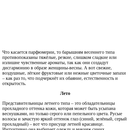
Что касается парфюмерии, то барышням весеннего типа
противопоказаны тяжёлые, резкие, слишком сладкие или
излишне чувственные ароматы, так как они создадут
дисгармонию в образе женщины-весны. А вот свежие,
воздушные, лёгкие фруктовые или нежные цветочные запахи
– как раз то, что подчеркнёт их обаяние, естественность и
открытость.
Лето
Представительницы летнего типа – это обладательницы
прохладного оттенка кожи, которая может быть усыпана
веснушками, но только серого или пепельного цвета. Русые
волосы и зачастую яркий оттенок глаз (синий, зелёный, серый
прохладный) – вот что присуще летней красавице.
Интуитивно она выбирает одежду и макияж синих,