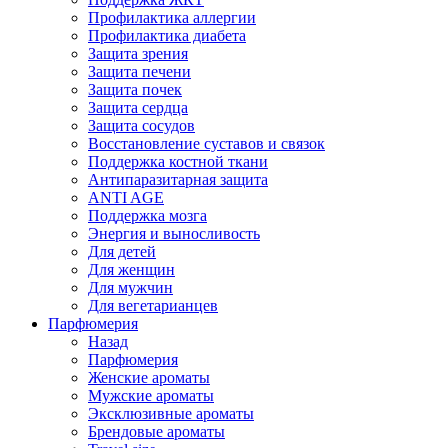
Профилактика аллергии
Профилактика диабета
Защита зрения
Защита печени
Защита почек
Защита сердца
Защита сосудов
Восстановление суставов и связок
Поддержка костной ткани
Антипаразитарная защита
ANTI AGE
Поддержка мозга
Энергия и выносливость
Для детей
Для женщин
Для мужчин
Для вегетарианцев
Парфюмерия
Назад
Парфюмерия
Женские ароматы
Мужские ароматы
Эксклюзивные ароматы
Брендовые ароматы